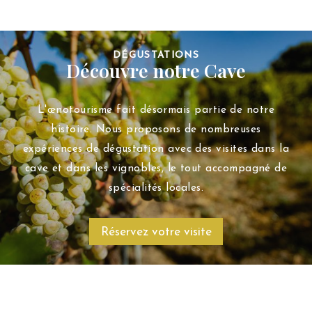
DÉGUSTATIONS
Découvre notre Cave
L'œnotourisme fait désormais partie de notre
histoire. Nous proposons de nombreuses
expériences de dégustation avec des visites dans la
cave et dans les vignobles, le tout accompagné de
spécialités locales.
Réservez votre visite