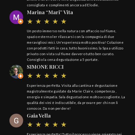
consigliata e complimenti ancora ad Elodie.
Marina “Mari” Vita
Un posto immerso nella natura con affaccio sul fiume,
spazio esterno ler rilassarsi con la compagnia di due
meravigliosi mici. Un'esperienza molto positiva! Colazione
con prodotti fatti in casa, tutto buonissimo, la Spa a utilizzo
privato con vista sul fiume davvero tutto ben curato.
Consiglio la cena degustazione a 5 portate.
SIMONE RICCI
Esperienza perfetta. Visita alla cantina e degustazione
magistralmente guidate da Marie Claire, competenza ,
energia e simpatia. Sala degustazione molto accogliente. La
qualità dei vini è indiscutibile, da provare per chi non li
conosce. Da non perdere!
Gaia Vella
Esperienza perfetta! Tutto il processo viene spiegato nei