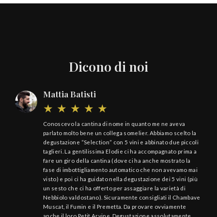
Dicono di noi
Mattia Batisti
Conoscevo la cantina di nome in quanto me ne aveva
parlato molto bene un collega somelier. Abbiamo scelto la
degustazione “Selection” con 5 vini e abbinato due piccoli
taglieri. La gentilissima Elodie ci ha accompagnato prima a
fare un giro della cantina (dove ci ha anche mostrato la
fase di imbottigliamento automatico che non avevamo mai
visto) e poi ci ha guidato nella degustazione dei 5 vini (più
un sesto che ci ha offerto per assaggiare la varietà di
Nebbiolo valdostano). Sicuramente consigliati il Chambave
Muscat, il Fumin e il Premetta. Da provare ovviamente
anche il loro Petit Arvine. Degustazione assolutamente