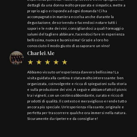
dettagli da una donna molto preparata e simpatica, mette a
proprio agio e risponde ad ogni domanda! Ci ha
accompagnato in maniera eccelsa anche durante la
degustazione, descrivendo e facendoci notare tutti i
sapori e le note dei vini, consigliandoci a quali formaggi o
salumi del tagliere abbinare, facendoci fare in esperienza
bellissima, nuova e buonissima! Grazie a loro ho
conosciuto il modo giusto di assaporare un vino!
Charlei Ale
Abbiamo vissuto un'esperienza davvero bellissima! La
visita guidata alla cantina è stata molto interessante: ben
organizzata, coinvolgente e ricca di spiegazioni sulla storia
e sulla produzione dei vini. A seguire abbiamo fatto il picnic
tra i vigneti, con un cestino abbondante, curato e ricco di
prodotti di qualità. Il contesto è meraviglioso e rende tutto
ancora più speciale. Un'esperienza rilassante, originale e
perfetta per trascorrere qualche ora immersi nella natura.
Sicuramente da ripetere e da consigliare!