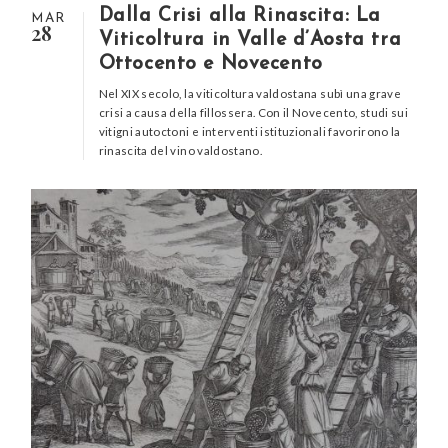
Dalla Crisi alla Rinascita: La
MAR
28
Viticoltura in Valle d’Aosta tra
Ottocento e Novecento
Nel XIX secolo, la viticoltura valdostana subì una grave
crisi a causa della fillossera. Con il Novecento, studi sui
vitigni autoctoni e interventi istituzionali favorirono la
rinascita del vino valdostano.