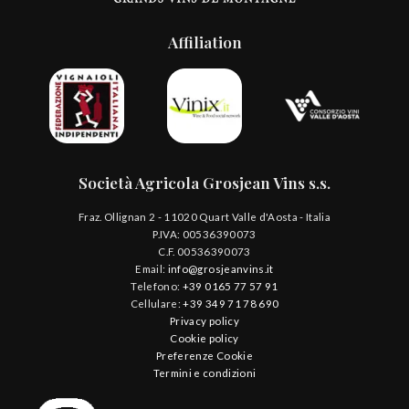
Affiliation
Società Agricola Grosjean Vins s.s.
Fraz. Ollignan 2 - 11020 Quart Valle d'Aosta - Italia
P.IVA: 00536390073
C.F. 00536390073
Email:
info@grosjeanvins.it
Telefono:
+39 0165 77 57 91
Cellulare:
+39 349 71 78 690
Privacy policy
Cookie policy
Preferenze Cookie
Termini e condizioni