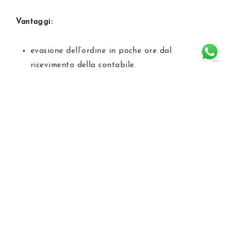
Vantaggi:
evasione dell’ordine in poche ore dal
ricevimento della contabile.
Svantaggi:
costo commissione bancaria
necessità di recarsi in banca (o via home web)
ed effettuare il bonifico