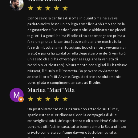
Conoscevo la cantina di nome in quanto me ne aveva
parlato molto bene un collega somelier. Abbiamo scelto la
degustazione “Selection” con 5 vini e abbinato due piccoli
taglieri. La gentilissima Elodie ci ha accompagnato prima a
fare un giro della cantina (dove ci ha anche mostrato la
fase di imbottigliamento automatico che non avevamo mai
visto) e poi ci ha guidato nella degustazione dei 5 vini (più
un sesto che ci ha offerto per assaggiare la varietà di
Nebbiolo valdostano). Sicuramente consigliati il Chambave
Muscat, il Fumin e il Premetta. Da provare ovviamente
anche il loro Petit Arvine. Degustazione assolutamente
consigliata e complimenti ancora ad Elodie.
Marina “Mari” Vita
Un posto immerso nella natura con affaccio sul fiume,
spazio esterno ler rilassarsi con la compagnia di due
meravigliosi mici. Un'esperienza molto positiva! Colazione
con prodotti fatti in casa, tutto buonissimo, la Spa a utilizzo
privato con vista sul fiume davvero tutto ben curato.