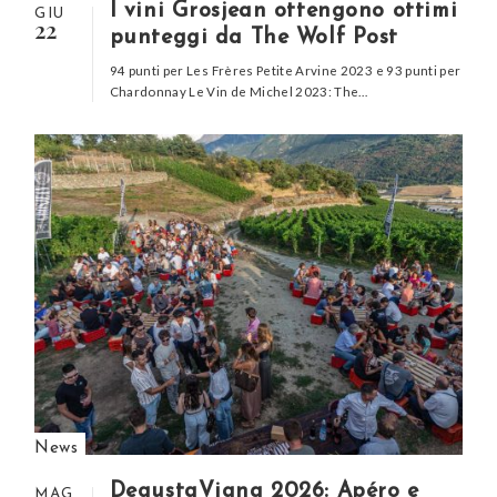
I vini Grosjean ottengono ottimi
GIU
22
punteggi da The Wolf Post
94 punti per Les Frères Petite Arvine 2023 e 93 punti per
Chardonnay Le Vin de Michel 2023: The…
News
DegustaVigna 2026: Apéro e
MAG