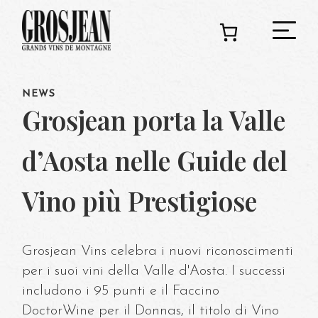
NEWS
C
Grosjean porta la Valle
d’Aosta nelle Guide del
Ado
Vino più Prestigiose
Deg
Grosjean Vins celebra i nuovi riconoscimenti
per i suoi vini della Valle d'Aosta. I successi
includono i 95 punti e il Faccino
DoctorWine per il Donnas, il titolo di Vino