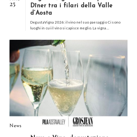
25
Dîner tra i filari della Valle
d’Aosta
DegustaVigna 2026: il vino nel suo paesaggio Ci sono
luoghi in cui il vino si capisce meglio. La vigna…
News