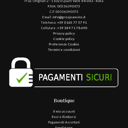
Fraz. Ollignan 2 - 11020 Quart Valle d'Aosta - Italia
P.IVA: 00536390073
C.F. 00536390073
Email:
info@grosjeanvins.it
Telefono:
+39 0165 77 57 91
Cellulare:
+39 349 71 78 690
Privacy policy
Cookie policy
Preferenze Cookie
Termini e condizioni
Boutique
Il mio account
Resi e Rimborsi
Pagamenti Accettati
Spedizione