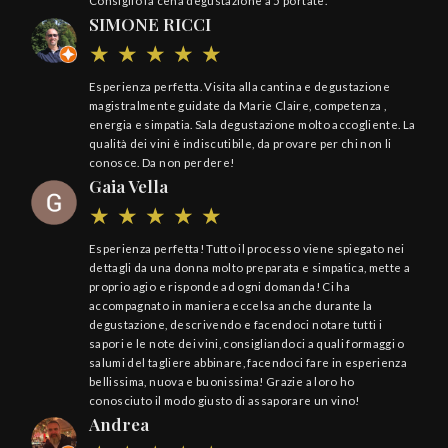
Consiglio la cena degustazione a 5 portate.
SIMONE RICCI
Esperienza perfetta. Visita alla cantina e degustazione
magistralmente guidate da Marie Claire, competenza ,
energia e simpatia. Sala degustazione molto accogliente. La
qualità dei vini è indiscutibile, da provare per chi non li
conosce. Da non perdere!
Gaia Vella
Esperienza perfetta! Tutto il processo viene spiegato nei
dettagli da una donna molto preparata e simpatica, mette a
proprio agio e risponde ad ogni domanda! Ci ha
accompagnato in maniera eccelsa anche durante la
degustazione, descrivendo e facendoci notare tutti i
sapori e le note dei vini, consigliandoci a quali formaggi o
salumi del tagliere abbinare, facendoci fare in esperienza
bellissima, nuova e buonissima! Grazie a loro ho
conosciuto il modo giusto di assaporare un vino!
Andrea