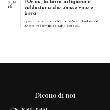
l’Oriou, la birra artigianale
GEN
16
valdostana che unisce vino e
birra
Quando il vino incontra la birra… in Valle d’Aosta In Valle
d’Aosta, tra il birrificio di Saint-Pierre e i…
Dicono di noi
Mattia Batisti