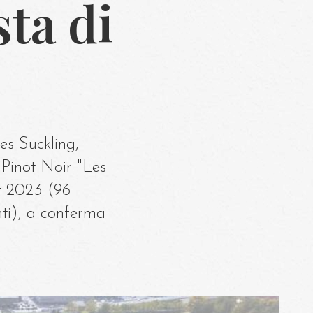
sta di
Il 
es Suckling,
 Pinot Noir "Les
t 2023 (96
ti), a conferma