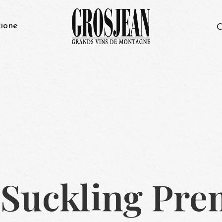
ione
C
Suckling Prem