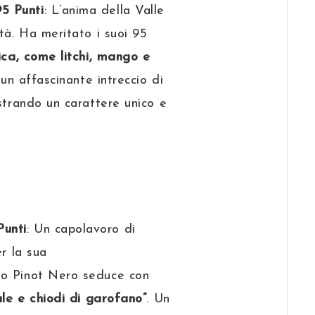
5 Punti
: L’anima della Valle
tà. Ha meritato i suoi 95
ica, come litchi, mango e
 un affascinante intreccio di
strando un carattere unico e
Punti
: Un capolavoro di
er la sua
to Pinot Nero seduce con
ale e chiodi di garofano”
. Un