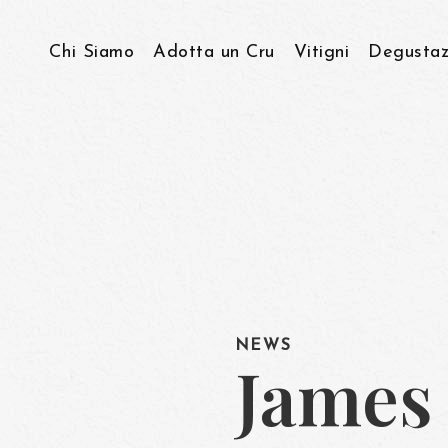
Chi Siamo
Adotta un Cru
Vitigni
Degustaz
Storia & Visione
Viticoltura Eroica
Come lavoriamo…
NEWS
James 