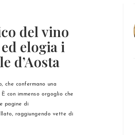
tico del vino
ed elogia i
lle d’Aosta
so, che confermano una
o. È con immenso orgoglio che
le pagine di
rillato, raggiungendo vette di