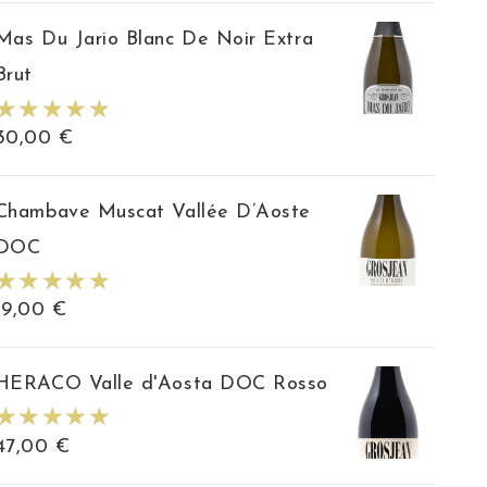
Mas Du Jario Blanc De Noir Extra
Brut
30,00
€
Chambave Muscat Vallée D’Aoste
DOC
19,00
€
HERACO Valle d'Aosta DOC Rosso
47,00
€