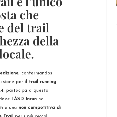
ail
è l’unico
osta che
e del
trail
hezza della
locale.
 edizione
, confermandosi
ssione per il
trail running
024, partecipa a questa
dove l’
ASD Inrun
ha
km
e una
non competitiva di
 Trail
per i più piccoli.