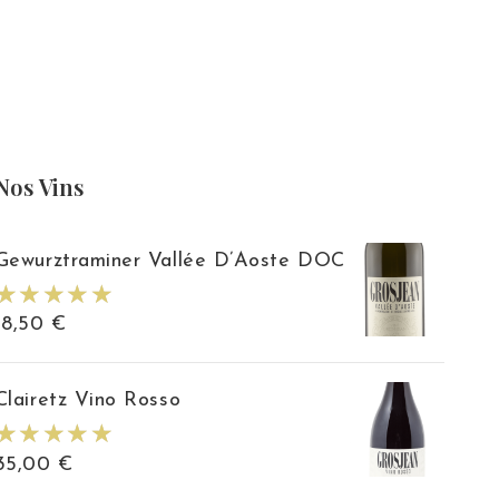
Nos Vins
Gewurztraminer Vallée D’Aoste DOC
18,50
€
Clairetz Vino Rosso
35,00
€