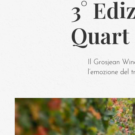
3° Edi
Quart 
Il Grosjean Wine
l’emozione del t