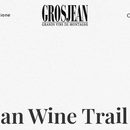
ione
C
an Wine Trail