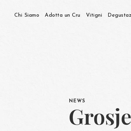
Chi Siamo
Adotta un Cru
Vitigni
Degustaz
Storia & Visione
Viticoltura Eroica
Come lavoriamo…
NEWS
Grosje