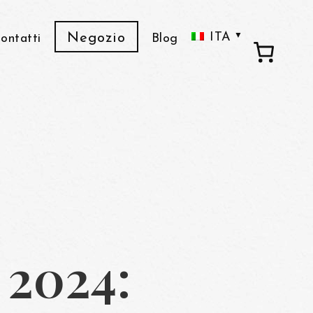
ITA
Negozio
ontatti
Blog
ENG
FRA
C
Ado
De
 2024: