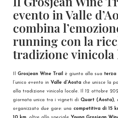
Il
Grosjean Wine Tr
evento in Valle d’A
combina l’emozion
running
con la ricc
tradizione vinicola 
Il
Grosjean Wine Trail
è giunto alla sua
terza
l’unico evento in
Valle d’Aosta
che unisce la pa
alla tradizione vinicola locale. Il 12 ottobre 2
giornata unica tra i vigneti di
Quart (Aosta)
, 
organizzato due gare: una
competitiva di 15 
10 km
, oltre allo speciale
Young Grosjean Wine