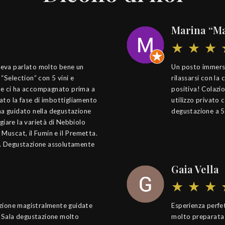
Marina “Ma
veva parlato molto bene un
Un posto immerso 
“Selection” con 5 vini e
rilassarsi con la
odie ci ha accompagnato prima a
positiva! Colazio
rato la fase di imbottigliamento
utilizzo privato 
ha guidato nella degustazione
degustazione a 5
ggiare la varietà di Nebbiolo
Muscat, il Fumin e il Premetta.
e. Degustazione assolutamente
Gaia Vella
tazione magistralmente guidate
Esperienza perfe
. Sala degustazione molto
molto preparata 