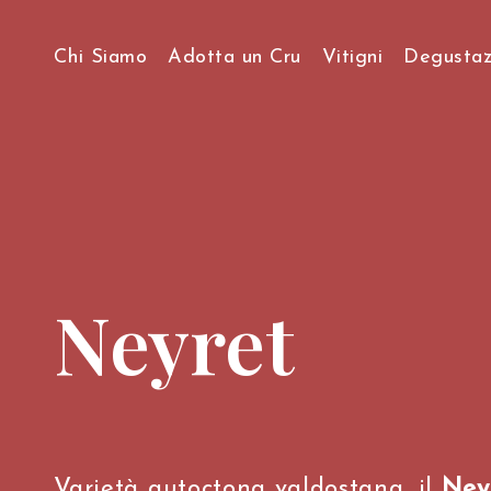
Chi Siamo
Adotta un Cru
Vitigni
Degustaz
Storia & Visione
Viticoltura Eroica
Come lavoriamo…
Neyret
Varietà autoctona valdostana, il
Ney