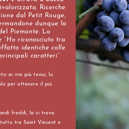
ivalorizzata. Ricerche
zione dal
Petit Rouge
,
fermandone dunque la
del Piemonte. Lo
 “
Ho riconosciuto tra
affatto identiche colle
rincipali caratteri”
o ai vini più tenui, lo
olo
per ottenere il più
ndi freddi, la si trova
tutto tra Saint Vincent e