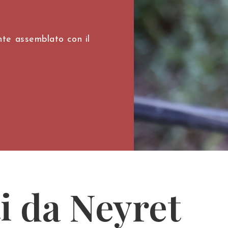
nte assemblato con il
i da Neyret