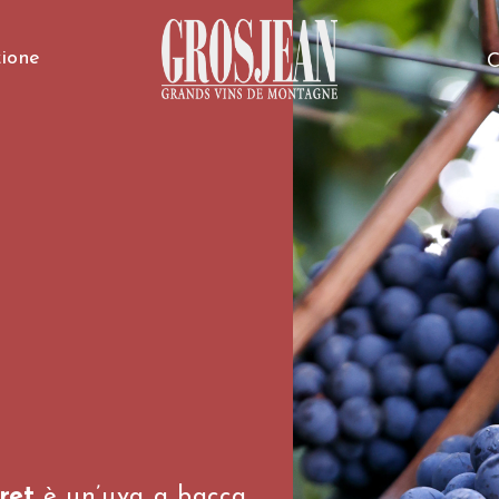
ione
C
ret
è un’uva a bacca