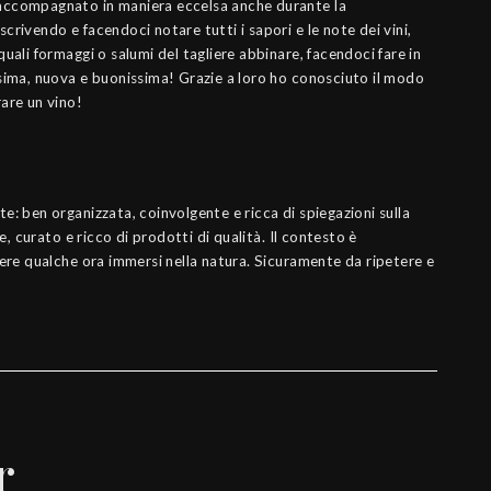
accompagnato in maniera eccelsa anche durante la
crivendo e facendoci notare tutti i sapori e le note dei vini,
quali formaggi o salumi del tagliere abbinare, facendoci fare in
ssima, nuova e buonissima! Grazie a loro ho conosciuto il modo
are un vino!
e: ben organizzata, coinvolgente e ricca di spiegazioni sulla
e, curato e ricco di prodotti di qualità. Il contesto è
rere qualche ora immersi nella natura. Sicuramente da ripetere e
r