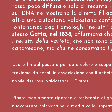
rossa poco diffusa e solo di recente r
sul DNA ne mostrano la diretta filia
altra uva autoctona valdostana con
lontananza dagli omologhi “neretti” 
stesso
Gatta, nel 1838,
affermava che
i neretti delle varietà, che non sono 
canavesane, ma che ne conservano i p
Usato fin dal passato per dare colore e support
troviamo da secoli in associazione con il
nebbi
nobile dei rossi valdostani: il
Clairet
.
Pianta mediamente rigorosa e resistente ai gra
nuovamente coltivata nella media valle, soprat