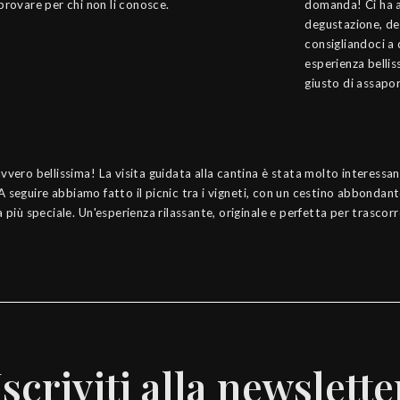
 provare per chi non li conosce.
domanda! Ci ha 
degustazione, des
consigliandoci a 
esperienza belli
giusto di assapor
ero bellissima! La visita guidata alla cantina è stata molto interessant
 A seguire abbiamo fatto il picnic tra i vigneti, con un cestino abbondant
più speciale. Un'esperienza rilassante, originale e perfetta per trascor
Iscriviti alla newslette