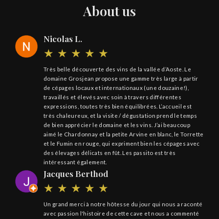
About us
Nicolas L.
Très belle découverte des vins de la vallée d’Aoste. Le
domaine Grosjean propose une gamme très large à partir
de cépages locaux et internationaux (une douzaine!),
travaillés et élevés avec soin à travers différentes
expressions, toutes très bien équilibrées. L’accueil est
très chaleureux, et la visite / dégustation prend le temps
de bien apprécier le domaine et les vins. J’ai beaucoup
aimé le Chardonnay et la petite Arvine en blanc, le Torrette
et le Fumin en rouge, qui expriment bien les cépages avec
des élevages délicats en fût. Les passito est très
intéressant également.
Jacques Berthod
Un grand merci à notre hôtesse du jour qui nous a raconté
avec passion l'histoire de cette cave et nous a commenté