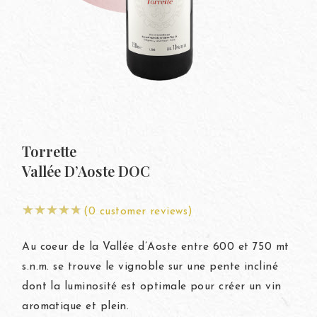
Mo
Torrette
Vallée D’Aoste DOC
(
0
customer reviews)
Au coeur de la Vallée d’Aoste entre 600 et 750 mt
s.n.m. se trouve le vignoble sur une pente incliné
dont la luminosité est optimale pour créer un vin
aromatique et plein.