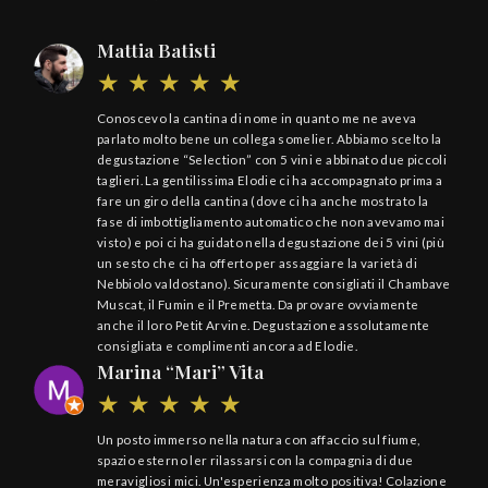
Mattia Batisti
Il 
Conoscevo la cantina di nome in quanto me ne aveva
parlato molto bene un collega somelier. Abbiamo scelto la
degustazione “Selection” con 5 vini e abbinato due piccoli
taglieri. La gentilissima Elodie ci ha accompagnato prima a
fare un giro della cantina (dove ci ha anche mostrato la
fase di imbottigliamento automatico che non avevamo mai
visto) e poi ci ha guidato nella degustazione dei 5 vini (più
un sesto che ci ha offerto per assaggiare la varietà di
Nebbiolo valdostano). Sicuramente consigliati il Chambave
Muscat, il Fumin e il Premetta. Da provare ovviamente
anche il loro Petit Arvine. Degustazione assolutamente
consigliata e complimenti ancora ad Elodie.
Marina “Mari” Vita
Un posto immerso nella natura con affaccio sul fiume,
spazio esterno ler rilassarsi con la compagnia di due
meravigliosi mici. Un'esperienza molto positiva! Colazione