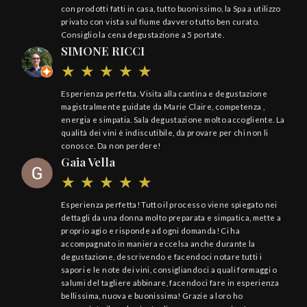
con prodotti fatti in casa, tutto buonissimo, la Spa a utilizzo
privato con vista sul fiume davvero tutto ben curato.
Consiglio la cena degustazione a 5 portate.
SIMONE RICCI
Esperienza perfetta. Visita alla cantina e degustazione
magistralmente guidate da Marie Claire, competenza ,
energia e simpatia. Sala degustazione molto accogliente. La
qualità dei vini è indiscutibile, da provare per chi non li
conosce. Da non perdere!
Gaia Vella
Esperienza perfetta! Tutto il processo viene spiegato nei
dettagli da una donna molto preparata e simpatica, mette a
proprio agio e risponde ad ogni domanda! Ci ha
accompagnato in maniera eccelsa anche durante la
degustazione, descrivendo e facendoci notare tutti i
sapori e le note dei vini, consigliandoci a quali formaggi o
salumi del tagliere abbinare, facendoci fare in esperienza
bellissima, nuova e buonissima! Grazie a loro ho