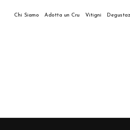
Chi Siamo
Adotta un Cru
Vitigni
Degustaz
Storia & Visione
Viticoltura Eroica
Come lavoriamo…