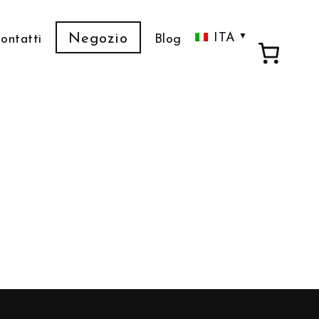
ITA
Negozio
ontatti
Blog
ENG
FRA
C
Ado
De