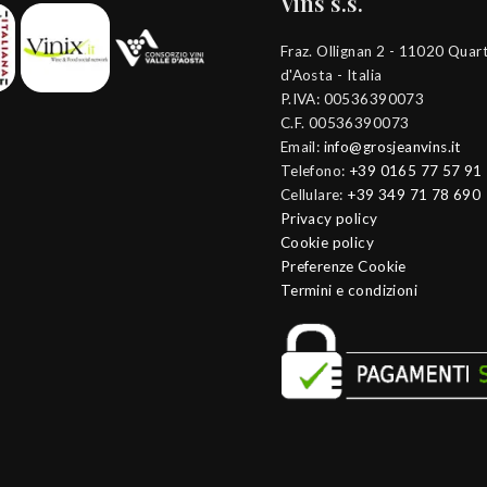
Vins s.s.
Fraz. Ollignan 2 - 11020 Quart
d'Aosta - Italia
P.IVA: 00536390073
C.F. 00536390073
Email:
info@grosjeanvins.it
Telefono:
+39 0165 77 57 91
Cellulare:
+39 349 71 78 690
Privacy policy
Cookie policy
Preferenze Cookie
Termini e condizioni