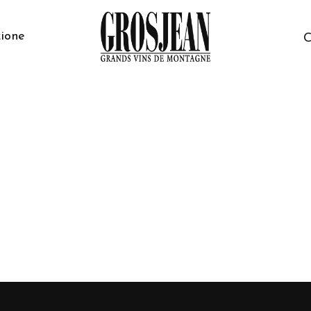
ione
C