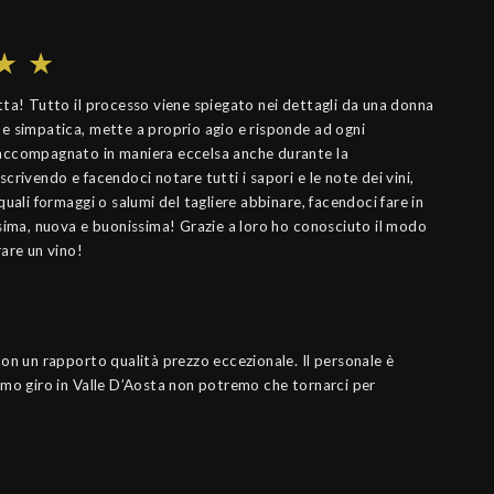
tta! Tutto il processo viene spiegato nei dettagli da una donna
e simpatica, mette a proprio agio e risponde ad ogni
accompagnato in maniera eccelsa anche durante la
crivendo e facendoci notare tutti i sapori e le note dei vini,
quali formaggi o salumi del tagliere abbinare, facendoci fare in
ssima, nuova e buonissima! Grazie a loro ho conosciuto il modo
are un vino!
con un rapporto qualità prezzo eccezionale. Il personale è
simo giro in Valle D’Aosta non potremo che tornarci per