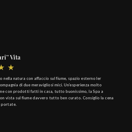
Il 
ri” Vita
nella natura con affaccio sul fiume, spazio esterno ler
 compagnia di due meravigliosi mici. Un'esperienza molto
ne con prodotti fatti in casa, tutto buonissimo, la Spa a
con vista sul fiume davvero tutto ben curato. Consiglio la cena
 portate.