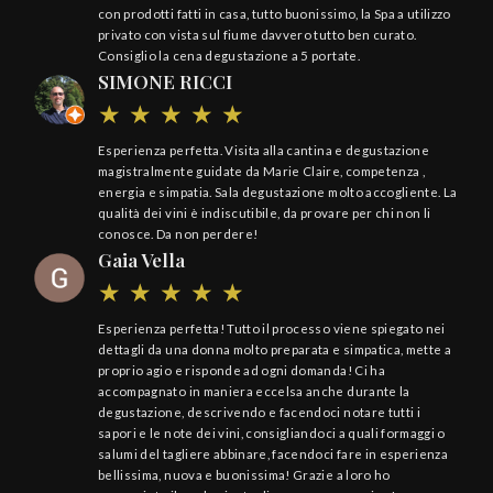
con prodotti fatti in casa, tutto buonissimo, la Spa a utilizzo
privato con vista sul fiume davvero tutto ben curato.
Consiglio la cena degustazione a 5 portate.
SIMONE RICCI
Esperienza perfetta. Visita alla cantina e degustazione
magistralmente guidate da Marie Claire, competenza ,
energia e simpatia. Sala degustazione molto accogliente. La
qualità dei vini è indiscutibile, da provare per chi non li
conosce. Da non perdere!
Gaia Vella
Esperienza perfetta! Tutto il processo viene spiegato nei
dettagli da una donna molto preparata e simpatica, mette a
proprio agio e risponde ad ogni domanda! Ci ha
accompagnato in maniera eccelsa anche durante la
degustazione, descrivendo e facendoci notare tutti i
sapori e le note dei vini, consigliandoci a quali formaggi o
salumi del tagliere abbinare, facendoci fare in esperienza
bellissima, nuova e buonissima! Grazie a loro ho