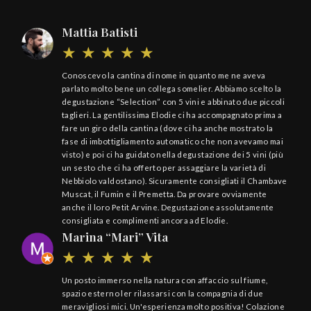
Mattia Batisti
Il 
Conoscevo la cantina di nome in quanto me ne aveva
parlato molto bene un collega somelier. Abbiamo scelto la
degustazione “Selection” con 5 vini e abbinato due piccoli
taglieri. La gentilissima Elodie ci ha accompagnato prima a
fare un giro della cantina (dove ci ha anche mostrato la
fase di imbottigliamento automatico che non avevamo mai
visto) e poi ci ha guidato nella degustazione dei 5 vini (più
un sesto che ci ha offerto per assaggiare la varietà di
Nebbiolo valdostano). Sicuramente consigliati il Chambave
Muscat, il Fumin e il Premetta. Da provare ovviamente
anche il loro Petit Arvine. Degustazione assolutamente
consigliata e complimenti ancora ad Elodie.
Marina “Mari” Vita
Un posto immerso nella natura con affaccio sul fiume,
spazio esterno ler rilassarsi con la compagnia di due
meravigliosi mici. Un'esperienza molto positiva! Colazione