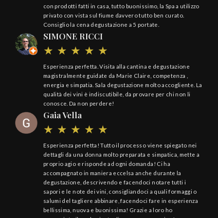
con prodotti fatti in casa, tutto buonissimo, la Spa a utilizzo
privato con vista sul fiume davvero tutto ben curato.
Consiglio la cena degustazione a 5 portate.
SIMONE RICCI
Esperienza perfetta. Visita alla cantina e degustazione
magistralmente guidate da Marie Claire, competenza ,
energia e simpatia. Sala degustazione molto accogliente. La
qualità dei vini è indiscutibile, da provare per chi non li
conosce. Da non perdere!
Gaia Vella
Esperienza perfetta! Tutto il processo viene spiegato nei
dettagli da una donna molto preparata e simpatica, mette a
proprio agio e risponde ad ogni domanda! Ci ha
accompagnato in maniera eccelsa anche durante la
degustazione, descrivendo e facendoci notare tutti i
sapori e le note dei vini, consigliandoci a quali formaggi o
salumi del tagliere abbinare, facendoci fare in esperienza
bellissima, nuova e buonissima! Grazie a loro ho