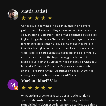
Mattia Batisti
Il 
Conoscevo la cantina di nome in quanto me ne aveva
parlato molto bene un collega somelier. Abbiamo scelto la
degustazione “Selection” con 5 vini e abbinato due piccoli
taglieri. La gentilissima Elodie ci ha accompagnato prima a
fare un giro della cantina (dove ci ha anche mostrato la
fase di imbottigliamento automatico che non avevamo mai
visto) e poi ci ha guidato nella degustazione dei 5 vini (più
un sesto che ci ha offerto per assaggiare la varietà di
Nebbiolo valdostano). Sicuramente consigliati il Chambave
Muscat, il Fumin e il Premetta. Da provare ovviamente
anche il loro Petit Arvine. Degustazione assolutamente
consigliata e complimenti ancora ad Elodie.
Marina “Mari” Vita
Un posto immerso nella natura con affaccio sul fiume,
spazio esterno ler rilassarsi con la compagnia di due
meravigliosi mici. Un'esperienza molto positiva! Colazione