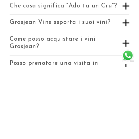
Che cosa significa “Adotta un Cru”?
Grosjean Vins esporta i suoi vini?
Come posso acquistare i vini
Grosjean?
Posso prenotare una visita in
cantina online?
Come funziona la spedizione del
vino acquistato online?
Che cos’è il progetto “Adotta un
Cru” e come funziona?