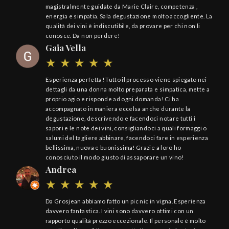
magistralmente guidate da Marie Claire, competenza ,
energia e simpatia. Sala degustazione molto accogliente. La
qualità dei vini è indiscutibile, da provare per chi non li
conosce. Da non perdere!
Gaia Vella
Esperienza perfetta! Tutto il processo viene spiegato nei
dettagli da una donna molto preparata e simpatica, mette a
proprio agio e risponde ad ogni domanda! Ci ha
accompagnato in maniera eccelsa anche durante la
degustazione, descrivendo e facendoci notare tutti i
sapori e le note dei vini, consigliandoci a quali formaggi o
salumi del tagliere abbinare, facendoci fare in esperienza
bellissima, nuova e buonissima! Grazie a loro ho
conosciuto il modo giusto di assaporare un vino!
Andrea
Da Grosjean abbiamo fatto un pic nic in vigna. Esperienza
davvero fantastica. I vini sono davvero ottimi con un
rapporto qualità prezzo eccezionale. Il personale è molto