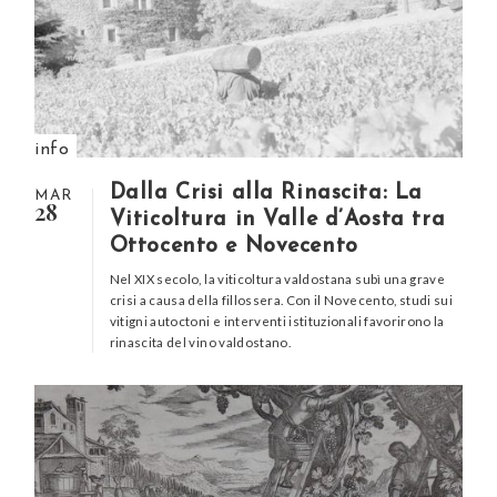
info
Dalla Crisi alla Rinascita: La
MAR
28
Viticoltura in Valle d’Aosta tra
Ottocento e Novecento
Nel XIX secolo, la viticoltura valdostana subì una grave
crisi a causa della fillossera. Con il Novecento, studi sui
vitigni autoctoni e interventi istituzionali favorirono la
rinascita del vino valdostano.