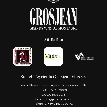
Affiliation
Società Agricola Grosjean Vins s.s.
Fraz. Ollignan 2 - 11020 Quart Valle d'Aosta - Italia
P.IVA: 00536390073
C.F. 00536390073
Email:
info@grosjeanvins.it
Telefono:
+39 0165 77 57 91