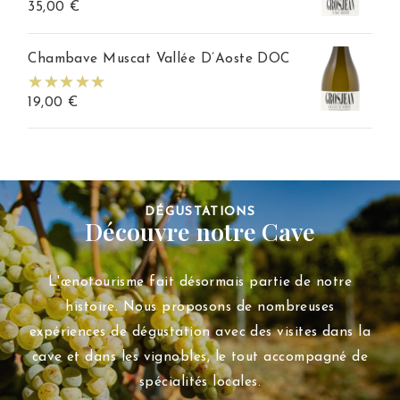
35,00
€
Chambave Muscat Vallée D’Aoste DOC
19,00
€
DÉGUSTATIONS
Découvre notre Cave
L'œnotourisme fait désormais partie de notre
histoire. Nous proposons de nombreuses
expériences de dégustation avec des visites dans la
cave et dans les vignobles, le tout accompagné de
spécialités locales.