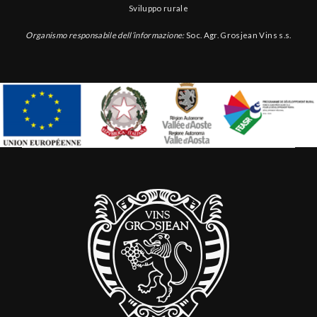
Sviluppo rurale
Organismo responsabile dell’informazione:
Soc. Agr. Grosjean Vins s.s.