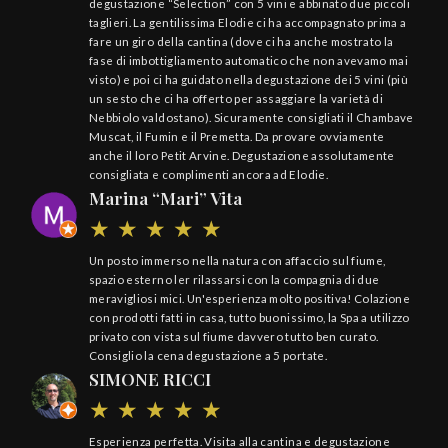
degustazione “Selection” con 5 vini e abbinato due piccoli
taglieri. La gentilissima Elodie ci ha accompagnato prima a
fare un giro della cantina (dove ci ha anche mostrato la
fase di imbottigliamento automatico che non avevamo mai
visto) e poi ci ha guidato nella degustazione dei 5 vini (più
un sesto che ci ha offerto per assaggiare la varietà di
Nebbiolo valdostano). Sicuramente consigliati il Chambave
Muscat, il Fumin e il Premetta. Da provare ovviamente
anche il loro Petit Arvine. Degustazione assolutamente
consigliata e complimenti ancora ad Elodie.
Marina “Mari” Vita
Un posto immerso nella natura con affaccio sul fiume,
spazio esterno ler rilassarsi con la compagnia di due
meravigliosi mici. Un'esperienza molto positiva! Colazione
con prodotti fatti in casa, tutto buonissimo, la Spa a utilizzo
privato con vista sul fiume davvero tutto ben curato.
Consiglio la cena degustazione a 5 portate.
SIMONE RICCI
Esperienza perfetta. Visita alla cantina e degustazione