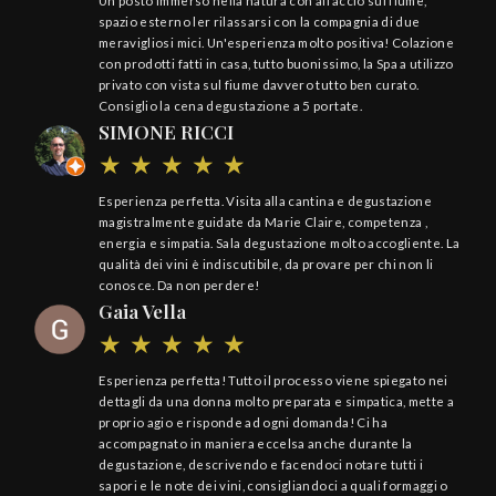
Un posto immerso nella natura con affaccio sul fiume,
spazio esterno ler rilassarsi con la compagnia di due
meravigliosi mici. Un'esperienza molto positiva! Colazione
con prodotti fatti in casa, tutto buonissimo, la Spa a utilizzo
privato con vista sul fiume davvero tutto ben curato.
Consiglio la cena degustazione a 5 portate.
SIMONE RICCI
Esperienza perfetta. Visita alla cantina e degustazione
magistralmente guidate da Marie Claire, competenza ,
energia e simpatia. Sala degustazione molto accogliente. La
qualità dei vini è indiscutibile, da provare per chi non li
conosce. Da non perdere!
Gaia Vella
Esperienza perfetta! Tutto il processo viene spiegato nei
dettagli da una donna molto preparata e simpatica, mette a
proprio agio e risponde ad ogni domanda! Ci ha
accompagnato in maniera eccelsa anche durante la
degustazione, descrivendo e facendoci notare tutti i
sapori e le note dei vini, consigliandoci a quali formaggi o