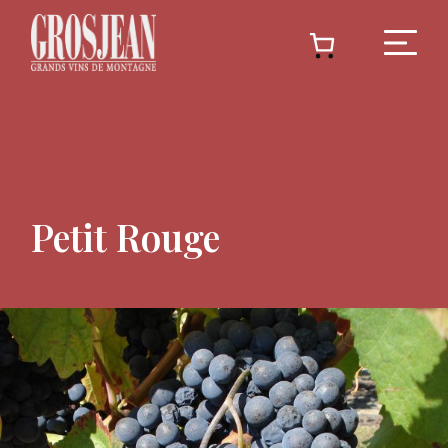
C
Petit Rouge
Ado
Deg