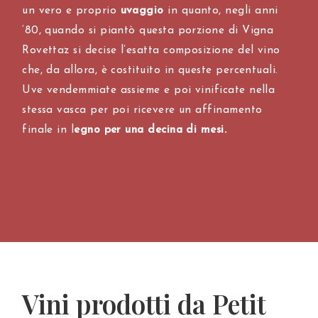
un vero e proprio
uvaggio
in quanto, negli anni
‘80, quando si piantò questa porzione di Vigna
Rovettaz si decise l’esatta composizione del vino
che, da allora, è costituito in queste percentuali.
Uve vendemmiate assieme e poi vinificate nella
stessa vasca per poi ricevere un affinamento
finale in l
egno per una decina di mesi.
Vini prodotti da Petit