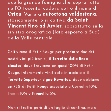
quella grande famiglia che, soprattutto
nell’Ottocento, cadeva sotto il nome di
Oriou
. Varietà
autoctona valdostana
,
storicamente lo si coltiva
da Saint
Vincent fino ad Arvier
, soprattutto sulla
sinistra orografica (lato esposto a Sud)
della Valle centrale.
Coltiviamo il Petit Rouge per produrre due dei
nostri vini più iconici, il
Torrette della linea
classica
, dove troviamo un quasi 100% di Petit
Rouge, interamente vinificato in acciaio e il
Torrette Superieur vigne Rovettaz
, dove abbiamo
un 75% di Petit Rouge associato a Cornalin 10%,
Fumin 10% e Premetta 5%.
Non si tratta però di un taglio di cantina, ma di