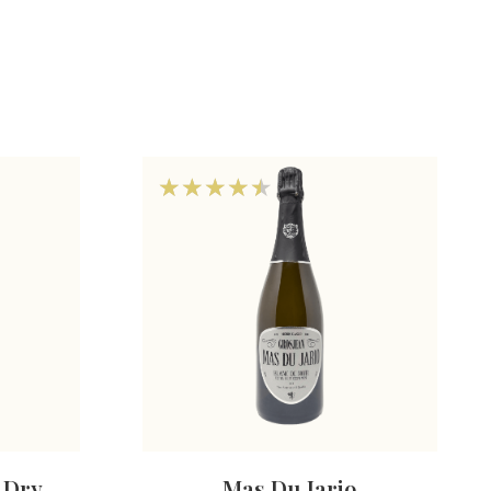
 Dry
Mas Du Jario