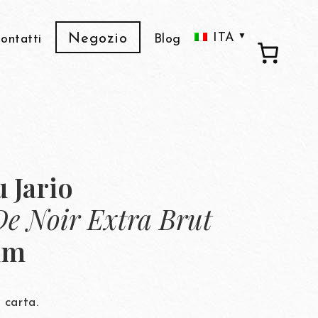
ITA
Negozio
ontatti
Blog
ENG
FRA
C
 Jario
De Noir Extra Brut
Ado
um
De
 carta.