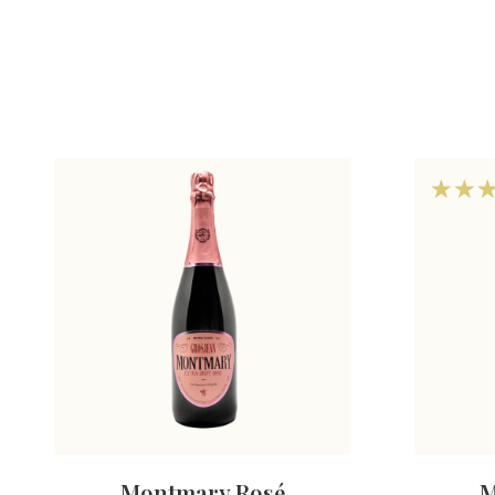
Montmary Rosé
M