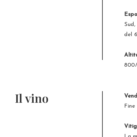
Espo
Sud,
del 
Altit
800/
Il vino
Ven
Fine
Vitig
La m