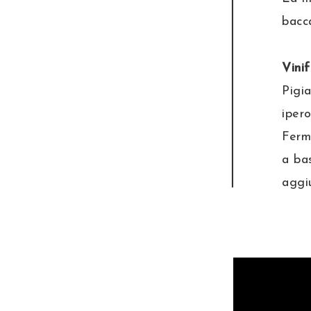
bacc
Vinif
Pigi
iper
Ferm
a ba
aggiu