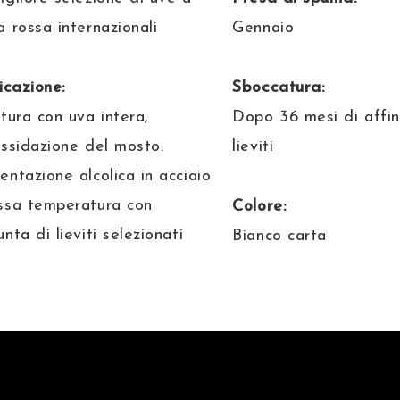
a rossa internazionali
Gennaio
icazione:
Sboccatura:
atura con uva intera,
Dopo 36 mesi di affi
ossidazione del mosto.
lieviti
entazione alcolica in acciaio
ssa temperatura con
Colore:
nta di lieviti selezionati
Bianco carta