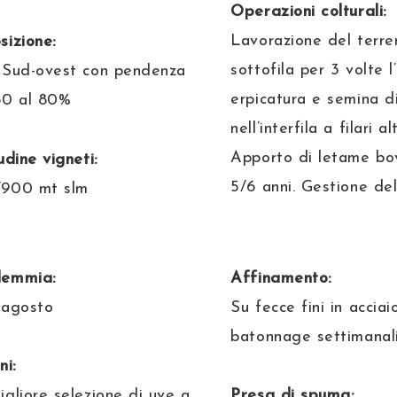
Operazioni colturali:
Lavorazione del terre
sizione:
sottofila per 3 volte l
 Sud-ovest con pendenza
erpicatura e semina d
60 al 80%
nell’interfila a filari al
Apporto di letame bo
udine vigneti:
5/6 anni. Gestione del
900 mt slm
demmia:
Affinamento:
 agosto
Su fecce fini in acciai
batonnage settimanal
ni:
igliore selezione di uve a
Presa di spuma: