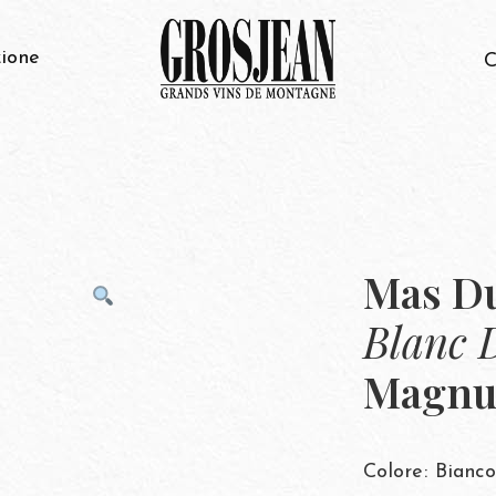
ione
C
Mas Du
Blanc 
Magn
Colore: Bianco