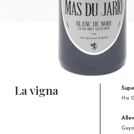
La vigna
Supe
Ha 0
Alle
Guyo