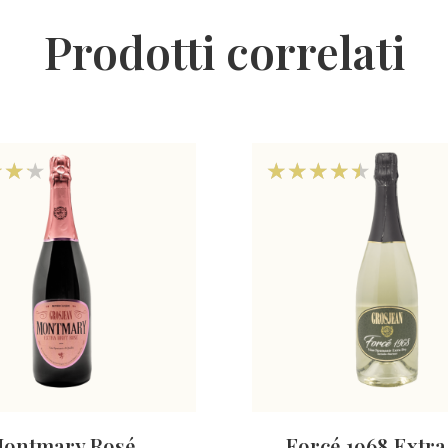
Prodotti correlati
ontmary Rosé
Forcé 1968 Extra