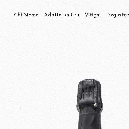
Chi Siamo
Adotta un Cru
Vitigni
Degustaz
Storia & Visione
Viticoltura Eroica
Come lavoriamo…