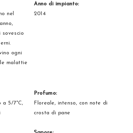
Anno di impianto:
no nel
2014
’anno,
i sovescio
terni.
vino ogni
le malattie
Profumo:
o a 5/7°C,
Floreale, intenso, con note di
i
crosta di pane
Sapore: