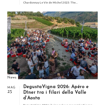
Chardonnay Le Vin de Michel 2023: The…
News
DegustaVigna 2026: Apéro e
MAG
25
Dîner tra i filari della Valle
d’Aosta