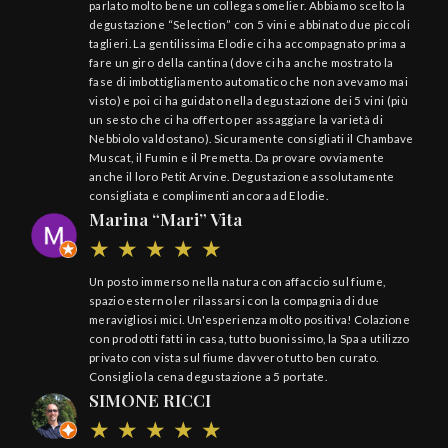
parlato molto bene un collega somelier. Abbiamo scelto la
degustazione “Selection” con 5 vini e abbinato due piccoli
taglieri. La gentilissima Elodie ci ha accompagnato prima a
fare un giro della cantina (dove ci ha anche mostrato la
fase di imbottigliamento automatico che non avevamo mai
visto) e poi ci ha guidato nella degustazione dei 5 vini (più
un sesto che ci ha offerto per assaggiare la varietà di
Nebbiolo valdostano). Sicuramente consigliati il Chambave
Muscat, il Fumin e il Premetta. Da provare ovviamente
anche il loro Petit Arvine. Degustazione assolutamente
consigliata e complimenti ancora ad Elodie.
Marina “Mari” Vita
Un posto immerso nella natura con affaccio sul fiume,
spazio esterno ler rilassarsi con la compagnia di due
meravigliosi mici. Un'esperienza molto positiva! Colazione
con prodotti fatti in casa, tutto buonissimo, la Spa a utilizzo
privato con vista sul fiume davvero tutto ben curato.
Consiglio la cena degustazione a 5 portate.
SIMONE RICCI