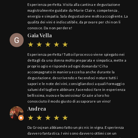
Esperienza perfetta. Visita alla cantina e degustazione
magistralmente guidate da Marie Claire, competenza ,
energia e simpatia. Sala degustazione molto accogliente. La
qualità dei vini è indiscutibile, da provare per chi non li
conosce. Da non perdere!
Gaia Vella
Esperienza perfetta! Tutto il processo viene spiegato nei
dettagli da una donna molto preparata e simpatica, mette a
proprio agio e risponde ad ogni domanda! Ci ha
accompagnato in maniera eccelsa anche durante la
degustazione, descrivendo e facendoci notare tutti i
sapori e le note dei vini, consigliandoci a quali formaggi o
salumi del tagliere abbinare, facendoci fare in esperienza
bellissima, nuova e buonissima! Grazie a loro ho
conosciuto il modo giusto di assaporare un vino!
Andrea
Da Grosjean abbiamo fatto un pic nic in vigna. Esperienza
davvero fantastica. I vini sono davvero ottimi con un