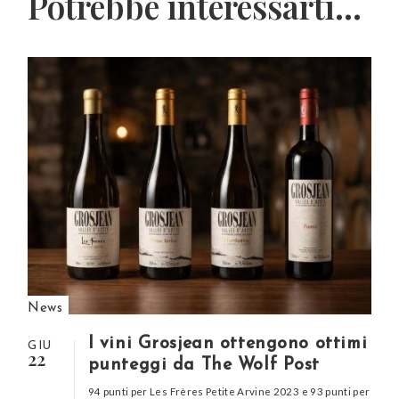
Potrebbe interessarti...
News
I vini Grosjean ottengono ottimi
GIU
22
punteggi da The Wolf Post
94 punti per Les Frères Petite Arvine 2023 e 93 punti per