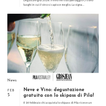
DegustaVigna 2026: il vino nel suo paesaggio Ci sono
luoghi in cui il vino si capisce meglio. La vigna…
News
Neve e Vino: degustazione
FEB
5
gratuita con lo skipass di Pila!
Il 14 febbraio chi acquista lo skipass di Pila riceve un