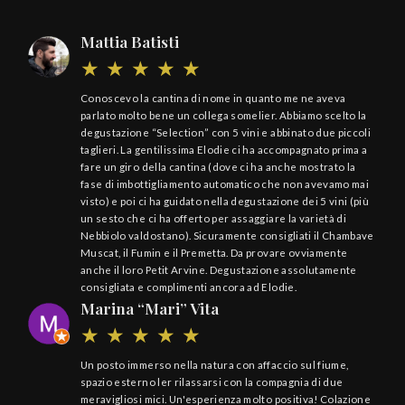
Mattia Batisti
Il 
Conoscevo la cantina di nome in quanto me ne aveva
parlato molto bene un collega somelier. Abbiamo scelto la
degustazione “Selection” con 5 vini e abbinato due piccoli
taglieri. La gentilissima Elodie ci ha accompagnato prima a
fare un giro della cantina (dove ci ha anche mostrato la
fase di imbottigliamento automatico che non avevamo mai
visto) e poi ci ha guidato nella degustazione dei 5 vini (più
un sesto che ci ha offerto per assaggiare la varietà di
Nebbiolo valdostano). Sicuramente consigliati il Chambave
Muscat, il Fumin e il Premetta. Da provare ovviamente
anche il loro Petit Arvine. Degustazione assolutamente
consigliata e complimenti ancora ad Elodie.
Marina “Mari” Vita
Un posto immerso nella natura con affaccio sul fiume,
spazio esterno ler rilassarsi con la compagnia di due
meravigliosi mici. Un'esperienza molto positiva! Colazione