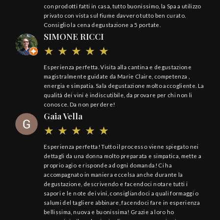
con prodotti fatti in casa, tutto buonissimo, la Spa a utilizzo
privato con vista sul fiume davvero tutto ben curato.
Consiglio la cena degustazione a 5 portate.
SIMONE RICCI
Esperienza perfetta. Visita alla cantina e degustazione
magistralmente guidate da Marie Claire, competenza ,
energia e simpatia. Sala degustazione molto accogliente. La
qualità dei vini è indiscutibile, da provare per chi non li
conosce. Da non perdere!
Gaia Vella
Esperienza perfetta! Tutto il processo viene spiegato nei
dettagli da una donna molto preparata e simpatica, mette a
proprio agio e risponde ad ogni domanda! Ci ha
accompagnato in maniera eccelsa anche durante la
degustazione, descrivendo e facendoci notare tutti i
sapori e le note dei vini, consigliandoci a quali formaggi o
salumi del tagliere abbinare, facendoci fare in esperienza
bellissima, nuova e buonissima! Grazie a loro ho