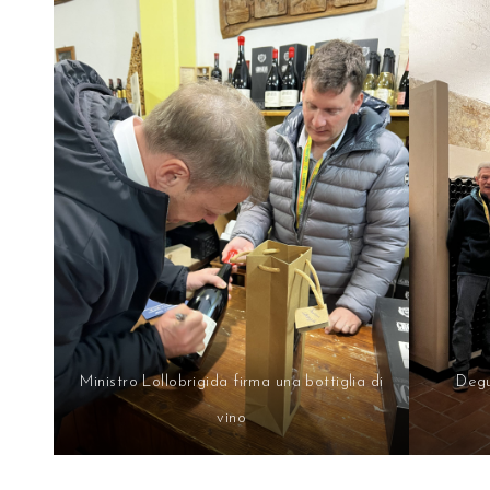
Ministro Lollobrigida firma una bottiglia di
Degu
vino