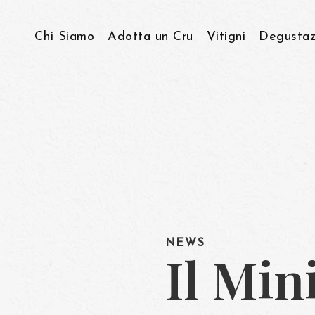
Chi Siamo
Adotta un Cru
Vitigni
Degustaz
Storia & Visione
Viticoltura Eroica
Come lavoriamo…
NEWS
Il Min