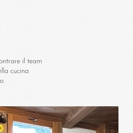
Il 
contrare il team
lla cucina
o.