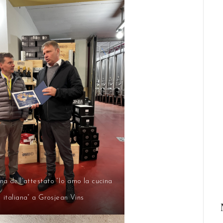
a dell’attestato “Io amo la cucina
italiana” a Grosjean Vins