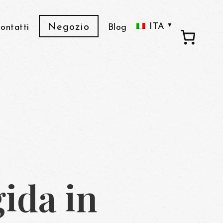
ITA
Negozio
ontatti
Blog
ENG
FRA
C
Ado
De
gida in