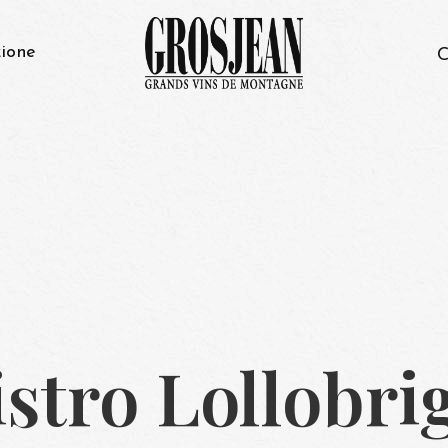
ione
C
istro Lollobri