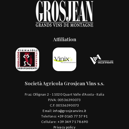
Affiliation
Società Agricola Grosjean Vins s.s.
Fraz. Ollignan 2 - 11020 Quart Valle d'Aosta - Italia
P.IVA: 00536390073
C.F. 00536390073
Email:
info@grosjeanvins.it
Telefono:
+39 0165 77 57 91
Cellulare:
+39 349 71 78 690
Privacy policy