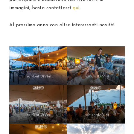
immagini, basta contattarci
qui
.
Al prossimo anno con altre interessanti novità!
TraMontiDiVini
TraMontiDiVini
TraMontiDiVini
TraMontiDiVini