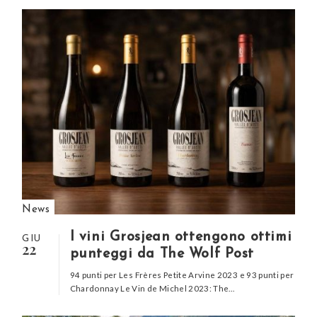
News
I vini Grosjean ottengono ottimi
GIU
22
punteggi da The Wolf Post
94 punti per Les Frères Petite Arvine 2023 e 93 punti per
Chardonnay Le Vin de Michel 2023: The…