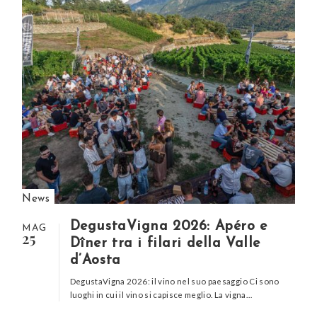
News
DegustaVigna 2026: Apéro e
MAG
25
Dîner tra i filari della Valle
d’Aosta
DegustaVigna 2026: il vino nel suo paesaggio Ci sono
luoghi in cui il vino si capisce meglio. La vigna…