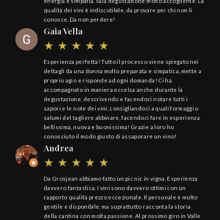
energia e simpatia. Sala degustazione molto accogliente. La
qualità dei vini è indiscutibile, da provare per chi non li
conosce. Da non perdere!
Gaia Vella
Esperienza perfetta! Tutto il processo viene spiegato nei
dettagli da una donna molto preparata e simpatica, mette a
proprio agio e risponde ad ogni domanda! Ci ha
accompagnato in maniera eccelsa anche durante la
degustazione, descrivendo e facendoci notare tutti i
sapori e le note dei vini, consigliandoci a quali formaggi o
salumi del tagliere abbinare, facendoci fare in esperienza
bellissima, nuova e buonissima! Grazie a loro ho
conosciuto il modo giusto di assaporare un vino!
Andrea
Da Grosjean abbiamo fatto un pic nic in vigna. Esperienza
davvero fantastica. I vini sono davvero ottimi con un
rapporto qualità prezzo eccezionale. Il personale è molto
gentile e disponibile, ma soprattutto racconta la storia
della cantina con molta passione. Al prossimo giro in Valle