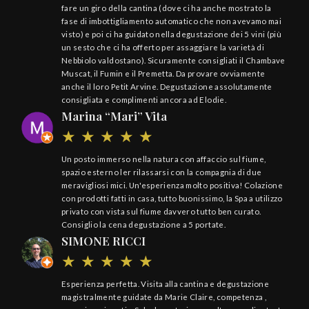
fare un giro della cantina (dove ci ha anche mostrato la
fase di imbottigliamento automatico che non avevamo mai
visto) e poi ci ha guidato nella degustazione dei 5 vini (più
un sesto che ci ha offerto per assaggiare la varietà di
Nebbiolo valdostano). Sicuramente consigliati il Chambave
Muscat, il Fumin e il Premetta. Da provare ovviamente
anche il loro Petit Arvine. Degustazione assolutamente
consigliata e complimenti ancora ad Elodie.
Marina “Mari” Vita
Un posto immerso nella natura con affaccio sul fiume,
spazio esterno ler rilassarsi con la compagnia di due
meravigliosi mici. Un'esperienza molto positiva! Colazione
con prodotti fatti in casa, tutto buonissimo, la Spa a utilizzo
privato con vista sul fiume davvero tutto ben curato.
Consiglio la cena degustazione a 5 portate.
SIMONE RICCI
Esperienza perfetta. Visita alla cantina e degustazione
magistralmente guidate da Marie Claire, competenza ,