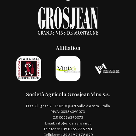
Affiliation
Società Agricola Grosjean Vins s.s.
Fraz. Ollignan 2 - 11020 Quart Valle d'Aosta - Italia
P.IVA: 00536390073
C.F. 00536390073
Email:
info@grosjeanvins.it
Telefono:
+39 0165 77 57 91
Cellulare:
+39 349 71 78 690