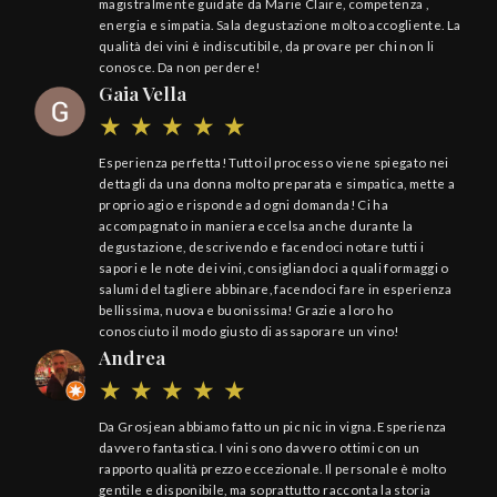
magistralmente guidate da Marie Claire, competenza ,
energia e simpatia. Sala degustazione molto accogliente. La
qualità dei vini è indiscutibile, da provare per chi non li
conosce. Da non perdere!
Gaia Vella
Esperienza perfetta! Tutto il processo viene spiegato nei
dettagli da una donna molto preparata e simpatica, mette a
proprio agio e risponde ad ogni domanda! Ci ha
accompagnato in maniera eccelsa anche durante la
degustazione, descrivendo e facendoci notare tutti i
sapori e le note dei vini, consigliandoci a quali formaggi o
salumi del tagliere abbinare, facendoci fare in esperienza
bellissima, nuova e buonissima! Grazie a loro ho
conosciuto il modo giusto di assaporare un vino!
Andrea
Da Grosjean abbiamo fatto un pic nic in vigna. Esperienza
davvero fantastica. I vini sono davvero ottimi con un
rapporto qualità prezzo eccezionale. Il personale è molto
gentile e disponibile, ma soprattutto racconta la storia