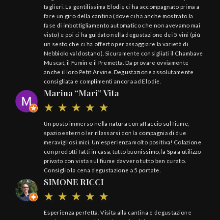
taglieri. La gentilissima Elodie ci ha accompagnato prima a
fare un giro della cantina (dove ci ha anche mostrato la
fase di imbottigliamento automatico che non avevamo mai
visto) e poi ci ha guidato nella degustazione dei 5 vini (più
un sesto che ci ha offerto per assaggiare la varietà di
Nebbiolo valdostano). Sicuramente consigliati il Chambave
Muscat, il Fumin e il Premetta. Da provare ovviamente
anche il loro Petit Arvine. Degustazione assolutamente
consigliata e complimenti ancora ad Elodie.
Marina “Mari” Vita
Un posto immerso nella natura con affaccio sul fiume,
spazio esterno ler rilassarsi con la compagnia di due
meravigliosi mici. Un'esperienza molto positiva! Colazione
con prodotti fatti in casa, tutto buonissimo, la Spa a utilizzo
privato con vista sul fiume davvero tutto ben curato.
Consiglio la cena degustazione a 5 portate.
SIMONE RICCI
Esperienza perfetta. Visita alla cantina e degustazione