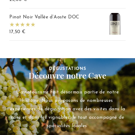
Pinot Noir Vallée d’Aoste DOC
17,50
€
DÉGUSTATIONS
Découvre notre Cave
L'œnotourisme fait désormais partie de notre
histoire. Nous proposons de nombreuses
expériences de dégustation avec des visites dans la
cave et dans les vignobles, le tout accompagné de
spécialités locales.