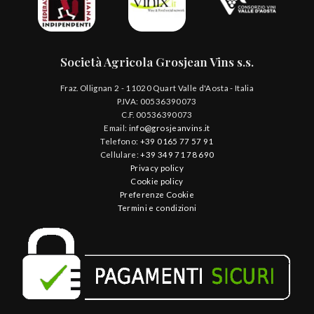
Società Agricola Grosjean Vins s.s.
Fraz. Ollignan 2 - 11020 Quart Valle d'Aosta - Italia
P.IVA: 00536390073
C.F. 00536390073
Email:
info@grosjeanvins.it
Telefono:
+39 0165 77 57 91
Cellulare:
+39 349 71 78 690
Privacy policy
Cookie policy
Preferenze Cookie
Termini e condizioni