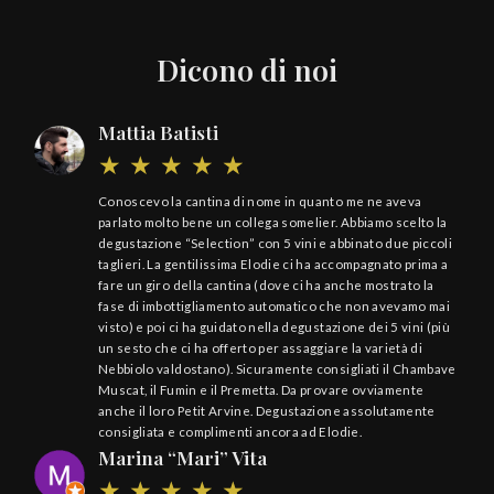
Dicono di noi
Mattia Batisti
Conoscevo la cantina di nome in quanto me ne aveva
parlato molto bene un collega somelier. Abbiamo scelto la
degustazione “Selection” con 5 vini e abbinato due piccoli
taglieri. La gentilissima Elodie ci ha accompagnato prima a
fare un giro della cantina (dove ci ha anche mostrato la
fase di imbottigliamento automatico che non avevamo mai
visto) e poi ci ha guidato nella degustazione dei 5 vini (più
un sesto che ci ha offerto per assaggiare la varietà di
Nebbiolo valdostano). Sicuramente consigliati il Chambave
Muscat, il Fumin e il Premetta. Da provare ovviamente
anche il loro Petit Arvine. Degustazione assolutamente
consigliata e complimenti ancora ad Elodie.
Marina “Mari” Vita