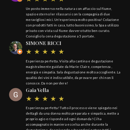
Un posto immerso nella natura con affaccio sul fiume,
spazio esterno ler rilassarsi con la compagnia di due
meravigliosi mici. Un'esperienza molto positiva! Colazione
con prodotti fatti in casa, tutto buonissimo, la Spa a utilizzo
privato con vista sul fiume davvero tutto ben curato.
Consiglio la cena degustazione a 5 portate.
SIMONE RICCI
Esperienza perfetta. Visita alla cantina e degustazione
magistralmente guidate da Marie Claire, competenza ,
energia e simpatia. Sala degustazione molto accogliente. La
qualità dei vini è indiscutibile, da provare per chi non li
conosce. Da non perdere!
Gaia Vella
Esperienza perfetta! Tutto il processo viene spiegato nei
dettagli da una donna molto preparata e simpatica, mette a
proprio agio e risponde ad ogni domanda! Ci ha
accompagnato in maniera eccelsa anche durante la
degustazione, descrivendo e facendoci notare tutti i