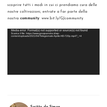
scoprire tutti i modi in cui ci prendiamo cura delle
nostre coltivazioni, entrate a far parte della
nostra
community
: www.bit.ly/GJcommunity
Video
Media error: Format(s) not supported or source(s) not found
Scarica il file: https://www.grosjeanvins.it/wp-
Player
content/uploads/2021/04/Telegiornale-Aprile-HD-720p.mp4?_=4