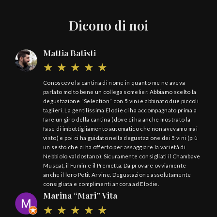
Dicono di noi
Mattia Batisti
Conoscevo la cantina di nome in quanto me ne aveva
parlato molto bene un collega somelier. Abbiamo scelto la
degustazione “Selection” con 5 vini e abbinato due piccoli
taglieri. La gentilissima Elodie ci ha accompagnato prima a
fare un giro della cantina (dove ci ha anche mostrato la
fase di imbottigliamento automatico che non avevamo mai
visto) e poi ci ha guidato nella degustazione dei 5 vini (più
un sesto che ci ha offerto per assaggiare la varietà di
Nebbiolo valdostano). Sicuramente consigliati il Chambave
Muscat, il Fumin e il Premetta. Da provare ovviamente
anche il loro Petit Arvine. Degustazione assolutamente
consigliata e complimenti ancora ad Elodie.
Marina “Mari” Vita