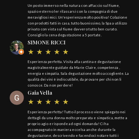
Un posto immerso nella natura con affaccio sul fiume,
spazio esterno ler rilassarsi con la compagnia di due
meravigliosi mici. Un'esperienza molto positiva! Colazione
con prodotti fatti in casa, tutto buonissimo, la Spa a utilizzo
privato con vista sul fiume davvero tutto ben curato.
Consiglio la cena degustazione a 5 portate.
SIMONE RICCI
Esperienza perfetta. Visita alla cantina e degustazione
magistralmente guidate da Marie Claire, competenza ,
energia e simpatia. Sala degustazione molto accogliente. La
qualità dei vini è indiscutibile, da provare per chi non li
conosce. Da non perdere!
Gaia Vella
Esperienza perfetta! Tutto il processo viene spiegato nei
dettagli da una donna molto preparata e simpatica, mette a
proprio agio e risponde ad ogni domanda! Ci ha
accompagnato in maniera eccelsa anche durante la
degustazione, descrivendo e facendoci notare tutti i