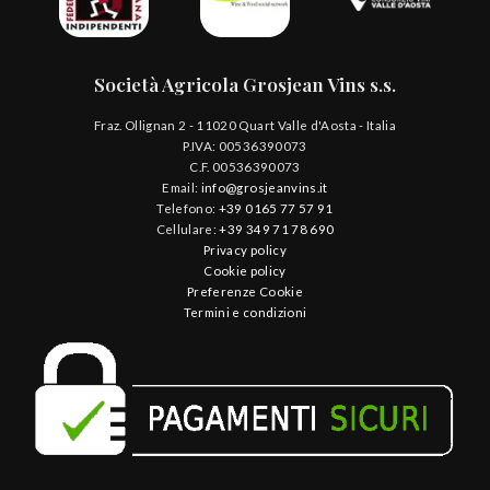
Società Agricola Grosjean Vins s.s.
Fraz. Ollignan 2 - 11020 Quart Valle d'Aosta - Italia
P.IVA: 00536390073
C.F. 00536390073
Email:
info@grosjeanvins.it
Telefono:
+39 0165 77 57 91
Cellulare:
+39 349 71 78 690
Privacy policy
Cookie policy
Preferenze Cookie
Termini e condizioni