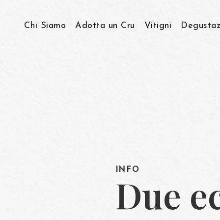
Chi Siamo
Adotta un Cru
Vitigni
Degustaz
Storia & Visione
Viticoltura Eroica
Come lavoriamo…
INFO
Due ec