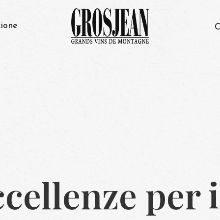
ione
C
cellenze per i