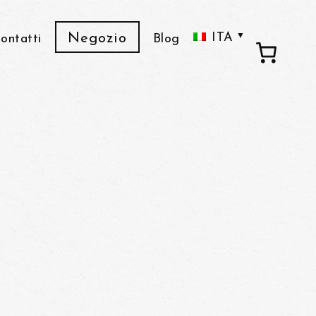
ITA
Negozio
ontatti
Blog
ENG
FRA
C
Ado
De