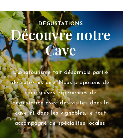
DÉGUSTATIONS
Découvre notre
Cave
L'œnotourisme fait désormais partie
de notre histoire. Nous proposons de
nombreuses expériences de
dégustation avec des visites dans la
cave et dans les vignobles, le tout
accompagné de spécialités locales.