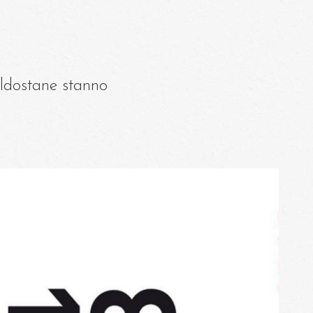
valdostane stanno
Il 