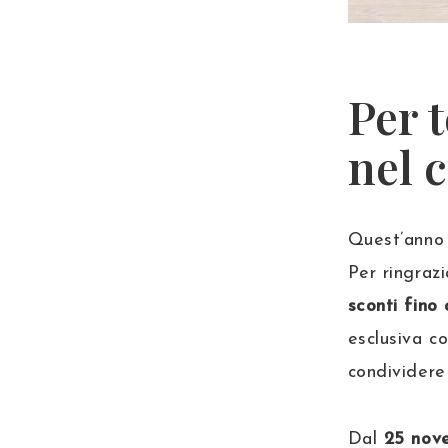
Per t
nel 
Quest’anno
Per ringraz
sconti fino
esclusiva co
condividere 
Dal
25 nov