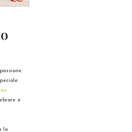
no
 passione.
peciale:
Box
lebrare e
a la